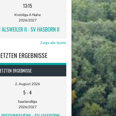
13:15
Kreisliga A Nahe
2026/2027
 ALSWEILER II : SV HASBORN II
Zeige alle Spiele
LETZTEN ERGEBNISSE
LETZTEN ERGEBNISSE
2. August 2026
5
-
4
Saarlandliga
2026/2027