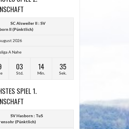
NSCHAFT
SC Alsweiler II : SV
orn II
(Pünktlich)
August 2026
sliga A Nahe
9
03
14
34
ge
Std.
Min.
Sek.
STES SPIEL 1.
NSCHAFT
SV Hasborn : TuS
rensohr
(Pünktlich)