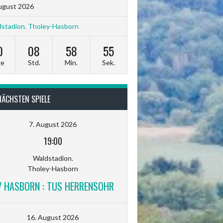
ugust 2026
stadion. Tholey-Hasborn
0
08
58
54
ge
Std.
Min.
Sek.
NÄCHSTEN SPIELE
7. August 2026
19:00
Waldstadion.
Tholey-Hasborn
V HASBORN : TUS HERRENSOHR
16. August 2026