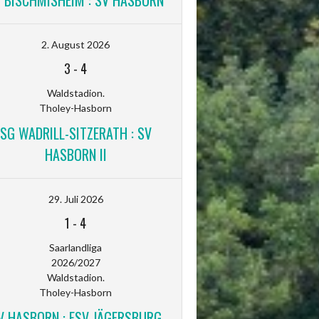
V BISCHMISHEIM : SV HASBORN
2. August 2026
3
-
4
Waldstadion.
Tholey-Hasborn
SG WADRILL-SITZERATH : SV
HASBORN II
29. Juli 2026
1
-
4
Saarlandliga
2026/2027
Waldstadion.
Tholey-Hasborn
V HASBORN : FSV JÄGERSBURG