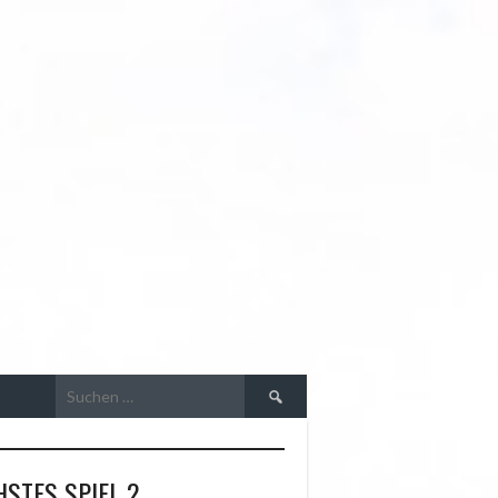
R
Suchen
nach:
STES SPIEL 2.