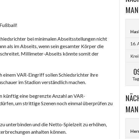
MAN
 Fußball!
Hasb
Schiedsrichter bei minimalen Abseitsstellungen nicht
16. 
 dann als im Abseits, wenn sein gesamter Körper die
schreitet. Millimeter-Abseits könnte somit der
Krei
0
h einem VAR-Eingriff sollen Schiedsrichter ihre
Ta
uschauer im Stadion verständlich machen.
NÄCH
en künftig eine begrenzte Anzahl an VAR-
ürfen, um strittige Szenen noch einmal überprüfen zu
MAN
l zu unterbinden und die Netto-Spielzeit zu erhöhen,
Her
nterbrechungen anhalten können.