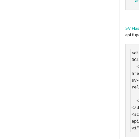
SV Has
api.fu
<di
3CL
  <a 
hre
sv-
rel
    SV Hasborn auf
  </a>

</d
<sc
api
v1"