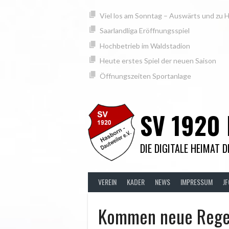
Springe
springen
Viel los am Sonntag – Auswärts und zu 
zum
Inhalt
Saarlandliga Eröffnungsspiel
Hochbetrieb im Waldstadion
Heute erstes Spiel der neuen Saison
Öffnungszeiten Sportanlage
SV 1920
DIE DIGITALE HEIMAT 
VEREIN
KADER
NEWS
IMPRESSUM
J
Kommen neue Rege