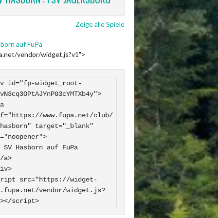
Zeige alle Spiele
born auf FuPa
pa.net/vendor/widget.js?v1">
v id="fp-widget_root-
vN3cq3OPtAJYnPG3cYMTXb4y">

f="https://www.fupa.net/club/
hasborn" target="_blank" 
="noopener">

 FuPa

iv>

ript src="https://widget-
.fupa.net/vendor/widget.js?
></script>