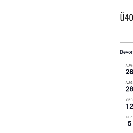
Ü4
Bevor
AUG
2
AUG
2
SEP.
1
DEZ
5