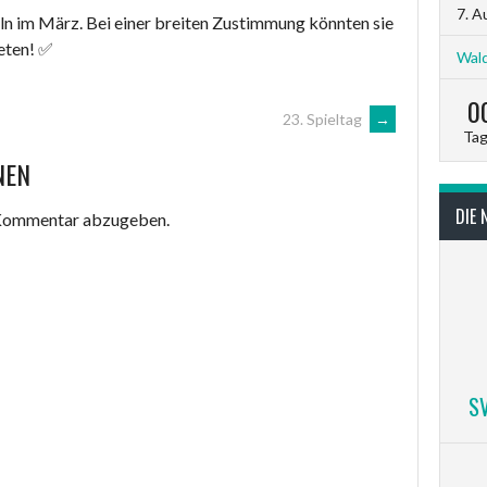
7. A
ln im März. Bei einer breiten Zustimmung könnten sie
reten! ✅
Wald
0
23. Spieltag
→
Ta
NEN
DIE 
 Kommentar abzugeben.
S