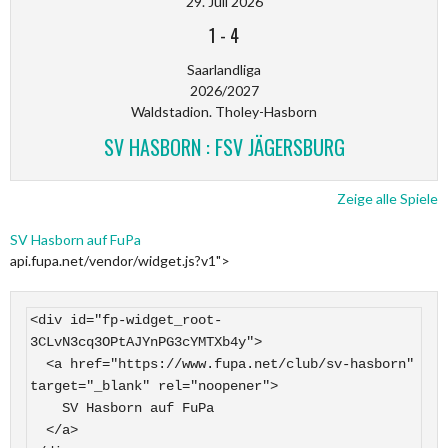
29. Juli 2026
1
-
4
Saarlandliga
2026/2027
Waldstadion. Tholey-Hasborn
SV HASBORN : FSV JÄGERSBURG
Zeige alle Spiele
SV Hasborn auf FuPa
api.fupa.net/vendor/widget.js?v1">
<div id="fp-widget_root-
3CLvN3cq3OPtAJYnPG3cYMTXb4y">

  <a href="https://www.fupa.net/club/sv-hasborn" 
target="_blank" rel="noopener">

    SV Hasborn auf FuPa

  </a>
