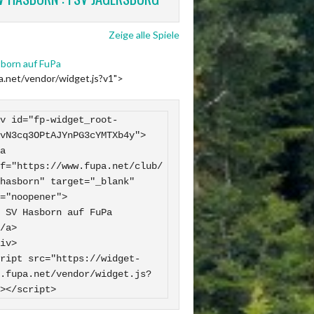
Zeige alle Spiele
born auf FuPa
pa.net/vendor/widget.js?v1">
v id="fp-widget_root-
vN3cq3OPtAJYnPG3cYMTXb4y">

f="https://www.fupa.net/club/
hasborn" target="_blank" 
="noopener">

 FuPa

iv>

ript src="https://widget-
.fupa.net/vendor/widget.js?
></script>