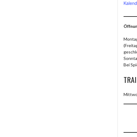
Kalend
Öffnun
Montag
(Freit
geschl
Sonnta
Bei Spi
TRAI
Mittwo