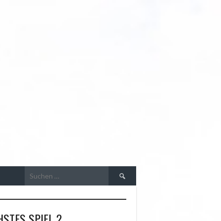
R
Suchen
nach:
STES SPIEL 2.