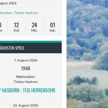
ugust 2026
stadion. Tholey-Hasborn
0
12
24
00
ge
Std.
Min.
Sek.
NÄCHSTEN SPIELE
7. August 2026
19:00
Waldstadion.
Tholey-Hasborn
V HASBORN : TUS HERRENSOHR
16. August 2026