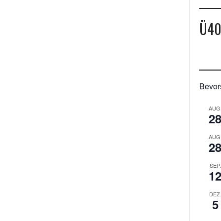
Ü4
Bevor
AUG
2
AUG
2
SEP.
1
DEZ
5