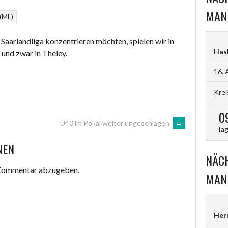
MAN
(ML)
ie Saarlandliga konzentrieren möchten, spielen wir in
Hasb
 und zwar in Theley.
16. 
Krei
0
Ü40 im Pokal weiter ungeschlagen
→
Ta
NEN
NÄCH
 Kommentar abzugeben.
MAN
Her