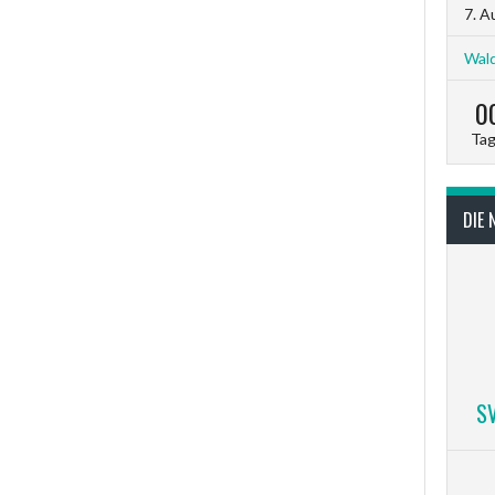
7. A
Wald
0
Ta
DIE 
S