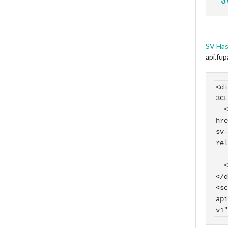
SV Has
api.fu
<di
3CL
  <a 
hre
sv-
rel
    SV Hasborn auf
  </a>

</d
<sc
api
v1"