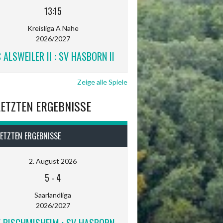
13:15
Kreisliga A Nahe
2026/2027
 ALSWEILER II : SV HASBORN II
Zeige alle Spiele
LETZTEN ERGEBNISSE
LETZTEN ERGEBNISSE
2. August 2026
5
-
4
Saarlandliga
2026/2027