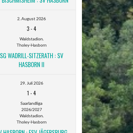
V BISCHMISHEIM : SV HASBORN
2. August 2026
3
-
4
Waldstadion.
Tholey-Hasborn
SG WADRILL-SITZERATH : SV
HASBORN II
29. Juli 2026
1
-
4
Saarlandliga
2026/2027
Waldstadion.
Tholey-Hasborn
V HASBORN : FSV JÄGERSBURG