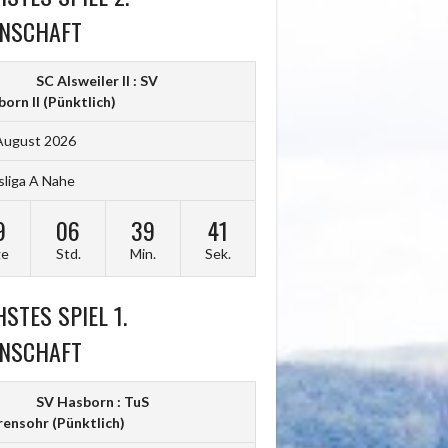
NSCHAFT
SC Alsweiler II : SV
orn II
(Pünktlich)
August 2026
sliga A Nahe
9
06
39
40
ge
Std.
Min.
Sek.
STES SPIEL 1.
NSCHAFT
SV Hasborn : TuS
rensohr
(Pünktlich)