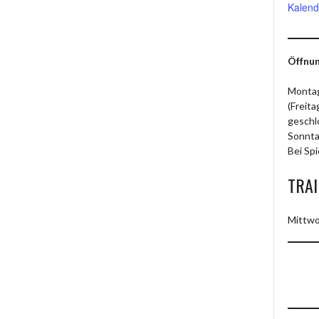
Kalend
Öffnun
Montag
(Freit
geschl
Sonnta
Bei Spi
TRAI
Mittwo