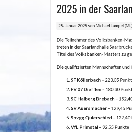
2025 in der Saarla
25. Januar 2025
von
Michael Lampel (ML
Die Teilnehmer des Volksbanken-Maste
treten in der Saarlandhalle Saarbrüc
Titel des Volksbanken-Masters zu gewi
Die qualifizierten Mannschaften und 
SF Köllerbach
– 223,05 Punk
FV 07 Diefflen
– 180,30 Punk
SC Halberg Brebach
– 152,4
SV Auersmacher
– 129,45 Pu
Spvgg Quierschied
– 127,40
VfL Primstal
– 92,55 Punkte