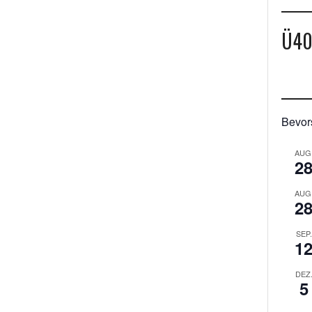
Ü4
Bevor
AUG
2
AUG
2
SEP.
1
DEZ
5