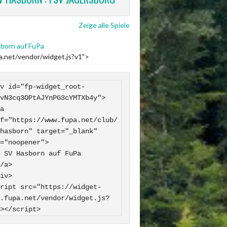
Zeige alle Spiele
born auf FuPa
pa.net/vendor/widget.js?v1">
v id="fp-widget_root-
vN3cq3OPtAJYnPG3cYMTXb4y">

f="https://www.fupa.net/club/
hasborn" target="_blank" 
="noopener">

 FuPa

iv>

ript src="https://widget-
.fupa.net/vendor/widget.js?
></script>