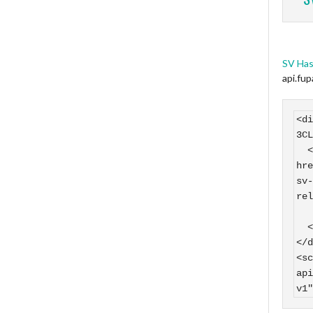
SV Has
api.fu
<di
3CL
  <a 
hre
sv-
rel
    SV Hasborn auf
  </a>

</d
<sc
api
v1"