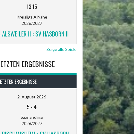
13:15
Kreisliga A Nahe
2026/2027
 ALSWEILER II : SV HASBORN II
Zeige alle Spiele
LETZTEN ERGEBNISSE
LETZTEN ERGEBNISSE
2. August 2026
5
-
4
Saarlandliga
2026/2027