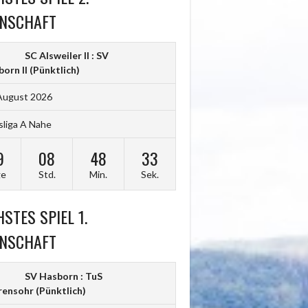
NSCHAFT
SC Alsweiler II : SV
orn II
(Pünktlich)
August 2026
sliga A Nahe
9
08
48
32
ge
Std.
Min.
Sek.
STES SPIEL 1.
NSCHAFT
SV Hasborn : TuS
rensohr
(Pünktlich)