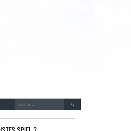
R
Suchen
nach:
STES SPIEL 2.