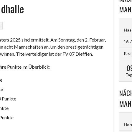
ndhalle
MAN
)
Hasb
rs 2025 sind ermittelt. Am Sonntag, den 2. Februar,
16. 
ken acht Mannschaften an, um den prestigeträchtigen
Krei
nnen. Titelverteidiger ist der FV 07 Diefflen.
0
ihre Punkte im Überblick:
Ta
te
te
NÄCH
0 Punkte
MAN
nkte
 Punkte
Her