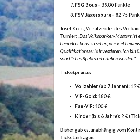
FSG Bous
– 89,80 Punkte
FSV Jägersburg
– 82,75 Punk
Josef Kreis, Vorsitzender des Verban
Turnier:
„Das Volksbanken-Masters ist ei
beeindruckend zu sehen, wie viel Leidens
Qualifikationsserie investieren. Ich bin 
sportliches Spektakel erleben werden.“
Ticketpreise:
Vollzahler (ab 7 Jahren):
19 
VIP-Gold:
180 €
Fan-VIP:
100 €
Kinder (bis 6 Jahre):
2 € (Tick
Bisher gab es, unabhängig vom Konti
Ticketanfragen.