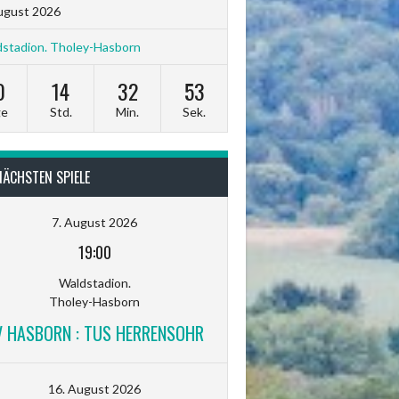
ugust 2026
stadion. Tholey-Hasborn
0
14
32
52
ge
Std.
Min.
Sek.
NÄCHSTEN SPIELE
7. August 2026
19:00
Waldstadion.
Tholey-Hasborn
V HASBORN : TUS HERRENSOHR
16. August 2026