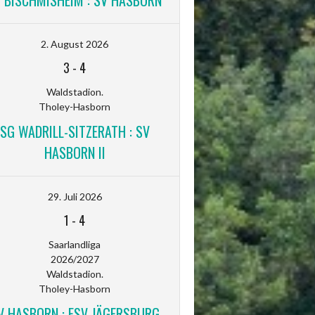
V BISCHMISHEIM : SV HASBORN
2. August 2026
3
-
4
Waldstadion.
Tholey-Hasborn
SG WADRILL-SITZERATH : SV
HASBORN II
29. Juli 2026
1
-
4
Saarlandliga
2026/2027
Waldstadion.
Tholey-Hasborn
V HASBORN : FSV JÄGERSBURG