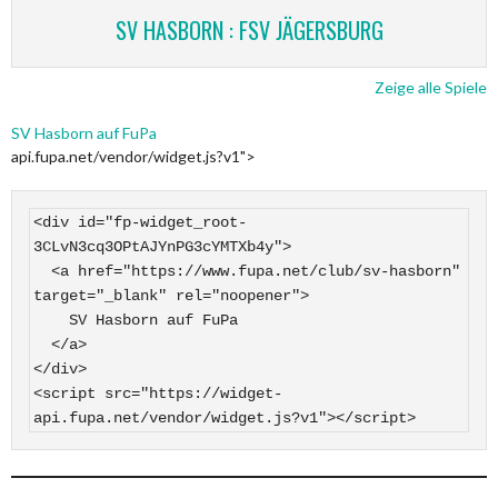
SV HASBORN : FSV JÄGERSBURG
Zeige alle Spiele
SV Hasborn auf FuPa
api.fupa.net/vendor/widget.js?v1">
<div id="fp-widget_root-
3CLvN3cq3OPtAJYnPG3cYMTXb4y">

  <a href="https://www.fupa.net/club/sv-hasborn" 
target="_blank" rel="noopener">

    SV Hasborn auf FuPa

  </a>

</div>

<script src="https://widget-
api.fupa.net/vendor/widget.js?v1"></script>