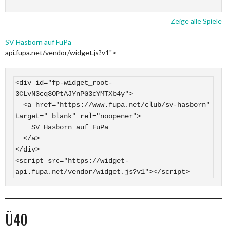
Zeige alle Spiele
SV Hasborn auf FuPa
api.fupa.net/vendor/widget.js?v1">
<div id="fp-widget_root-
3CLvN3cq3OPtAJYnPG3cYMTXb4y">

  <a href="https://www.fupa.net/club/sv-hasborn" 
target="_blank" rel="noopener">

    SV Hasborn auf FuPa

  </a>

</div>

<script src="https://widget-
api.fupa.net/vendor/widget.js?v1"></script>
Ü40