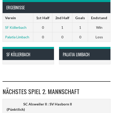
ERGEBNISSE
Verein
1st Half
2nd Half
Goals
Endstand
SF Köllerbach
0
1
1
Win
Palatia Limbach
0
0
0
Loss
SF KÖLLERBACH
PALATIA LIMBACH
NÄCHSTES SPIEL 2. MANNSCHAFT
SC Alsweiler II : SV Hasborn II
(Pünktlich)