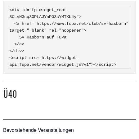
<div id="fp-widget_root-
3CLvN3cq3OPtAJYnPG3cYMTXb4y">

  <a href="https://www.fupa.net/club/sv-hasborn" 
target="_blank" rel="noopener">

    SV Hasborn auf FuPa

  </a>

</div>

<script src="https://widget-
api.fupa.net/vendor/widget.js?v1"></script>
Ü40
Bevorstehende Veranstaltungen