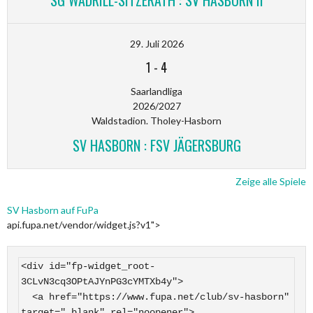
SG WADRILL-SITZERATH : SV HASBORN II
29. Juli 2026
1
-
4
Saarlandliga
2026/2027
Waldstadion. Tholey-Hasborn
SV HASBORN : FSV JÄGERSBURG
Zeige alle Spiele
SV Hasborn auf FuPa
api.fupa.net/vendor/widget.js?v1">
<div id="fp-widget_root-
3CLvN3cq3OPtAJYnPG3cYMTXb4y">

  <a href="https://www.fupa.net/club/sv-hasborn" 
target="_blank" rel="noopener">
