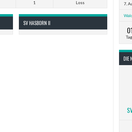
1
Loss
7. A
Wald
SV HASBORN II
0
Ta
DIE 
S