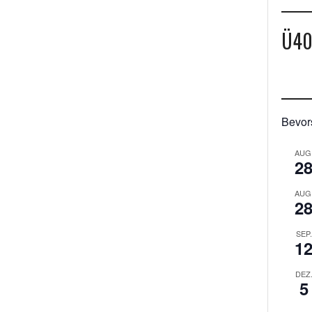
Ü4
Bevor
AUG
2
AUG
2
SEP.
1
DEZ
5