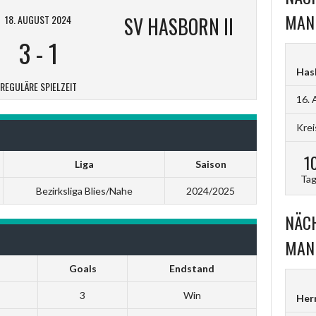
MAN
18. AUGUST 2024
SV HASBORN II
3
-
1
Hasb
REGULÄRE SPIELZEIT
16. 
Krei
1
Liga
Saison
Ta
Bezirksliga Blies/Nahe
2024/2025
NÄCH
MAN
Goals
Endstand
3
Win
Her