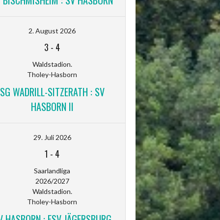
V BISCHMISHEIM : SV HASBORN
2. August 2026
3
-
4
Waldstadion.
Tholey-Hasborn
SG WADRILL-SITZERATH : SV
HASBORN II
29. Juli 2026
1
-
4
Saarlandliga
2026/2027
Waldstadion.
Tholey-Hasborn
V HASBORN : FSV JÄGERSBURG