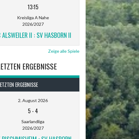
13:15
Kreisliga A Nahe
2026/2027
 ALSWEILER II : SV HASBORN II
Zeige alle Spiele
LETZTEN ERGEBNISSE
LETZTEN ERGEBNISSE
2. August 2026
5
-
4
Saarlandliga
2026/2027