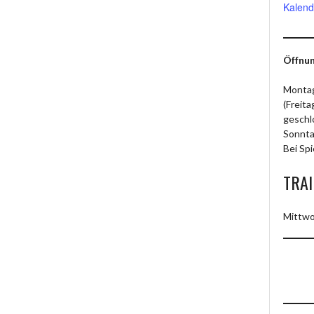
Kalend
Öffnun
Montag
(Freit
geschl
Sonnta
Bei Spi
TRAI
Mittwo