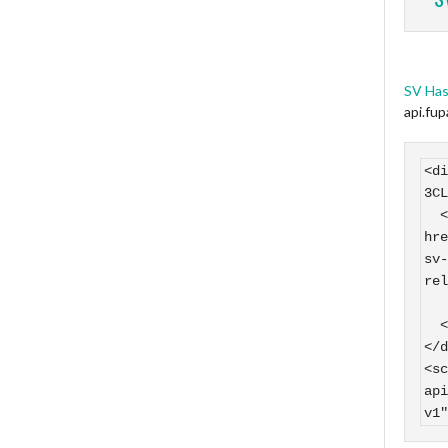
SV Has
api.fu
<di
3CL
  <a 
hre
sv-
rel
    SV Hasborn auf
  </a>

</d
<sc
api
v1"