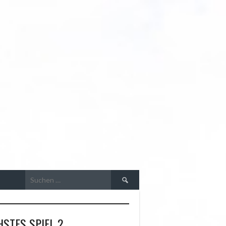
R
Suchen
nach:
STES SPIEL 2.