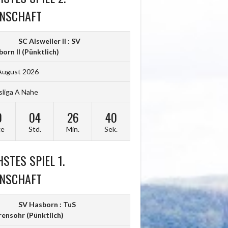
NSCHAFT
SC Alsweiler II : SV
orn II
(Pünktlich)
August 2026
sliga A Nahe
0
04
26
38
ge
Std.
Min.
Sek.
STES SPIEL 1.
NSCHAFT
SV Hasborn : TuS
rensohr
(Pünktlich)