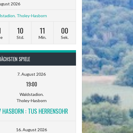
ugust 2026
stadion. Tholey-Hasborn
1
10
10
58
ge
Std.
Min.
Sek.
NÄCHSTEN SPIELE
7. August 2026
19:00
Waldstadion.
Tholey-Hasborn
V HASBORN : TUS HERRENSOHR
16. August 2026